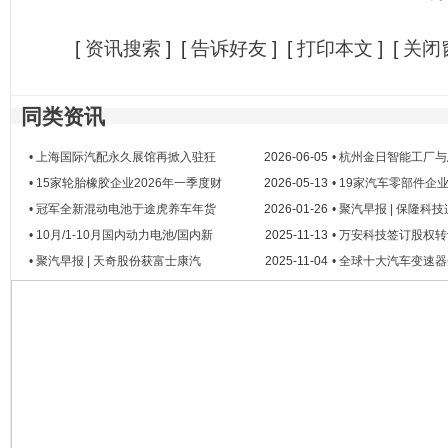
[
资讯搜索
] [
告诉好友
] [
打印本文
] [
关闭
同类资讯
• 上海国际汽配永久展馆再掀入驻狂
2026-06-05
• 杭州金日智能工厂
• 15家轮胎橡胶企业2026年一季度财
2026-05-13
• 19家汽车零部件
• 冠军全新混动电池于途虎养车年货
2026-01-26
• 聚汽早报 | 保隆科
• 10月/1-10月国内动力电池/国内新
2025-11-13
• 万安科技签订股权
• 聚汽早报 | 天奇股份获富士康汽
2025-11-04
• 全球十大汽车变速